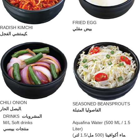
FRIED EGG
RADISH KIMCHI
بيض مقلي
كيمتشي الفجل
CHILI ONION
SEASONED BEANSPROUTS
البصل الحار
الفاصوليا المتبلة
DRINKS
المشروبات
M/L Soft drinks
Aquafina Water (500 ML / 1.5
منتجات بيبسي
Liter)
)
لتر
/1.5
مل
(500
ماء أكوافينا